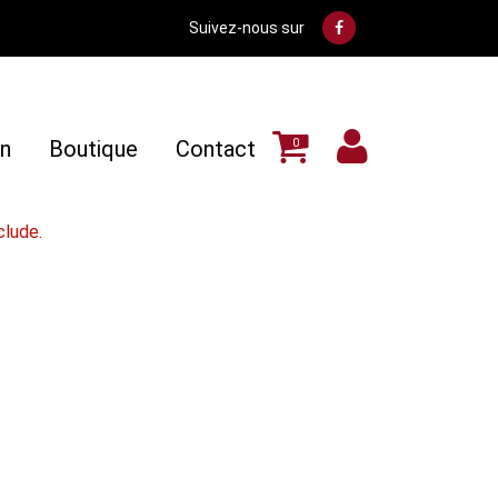
Suivez-nous sur
on
Boutique
Contact
0
clude.