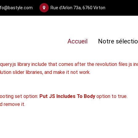
nfo@bastyle.com
Rue d’Arlon 73a, 6760 Virton
Accueil
Notre sélecti
uery.js library include that comes after the revolution files js in
tion slider libraries, and make it not work.
ooting set option:
Put JS Includes To Body
option to true.
d remove it.