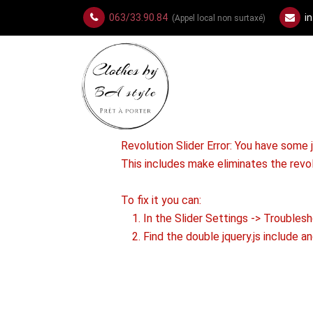
063/33.90.84
i
(Appel local non surtaxé)
Revolution Slider Error: You have some jq
This includes make eliminates the revolu
To fix it you can:
1. In the Slider Settings -> Troublesh
2. Find the double jquery.js include an