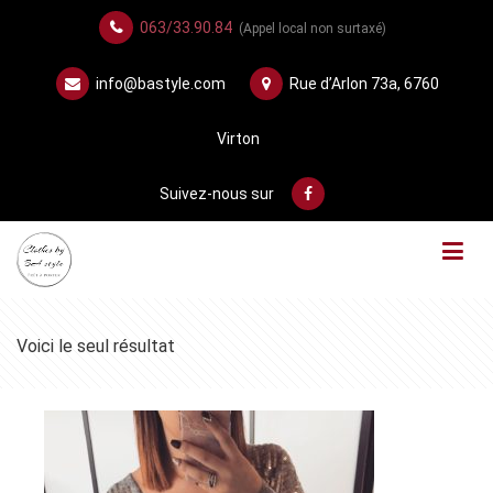
063/33.90.84
(Appel local non surtaxé)
info@bastyle.com
Rue d’Arlon 73a, 6760
Virton
Suivez-nous sur
Voici le seul résultat